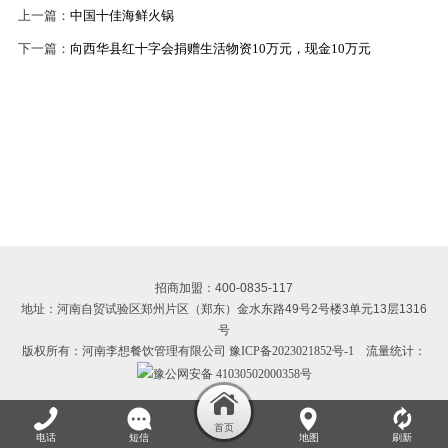
上一篇：
中国十佳海鲜火锅
下一篇：
向西华县红十字会捐赠生活物资10万元，现金10万元
招商加盟：400-0835-117
地址：河南自贸试验区郑州片区（郑东）金水东路49号2号楼3单元13层1316
号
版权所有：河南李想餐饮管理有限公司
豫ICP备2023021852号-1
流量统计：
豫公网安备 41030502000358号
电话
短信
地图
刷新