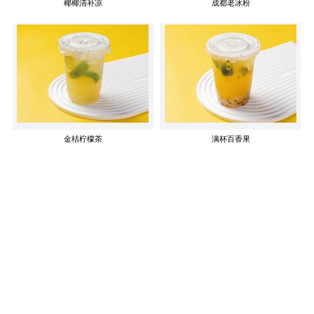
椰椰清补凉
成都老冰粉
金桔柠檬茶
满杯百香果