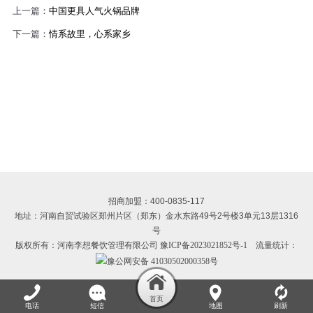
上一篇：
中国更具人气火锅品牌
下一篇：
情系故里，心系家乡
招商加盟：400-0835-117
地址：河南自贸试验区郑州片区（郑东）金水东路49号2号楼3单元13层1316
号
版权所有：河南李想餐饮管理有限公司
豫ICP备2023021852号-1
流量统计：
豫公网安备 41030502000358号
电话
短信
地图
刷新