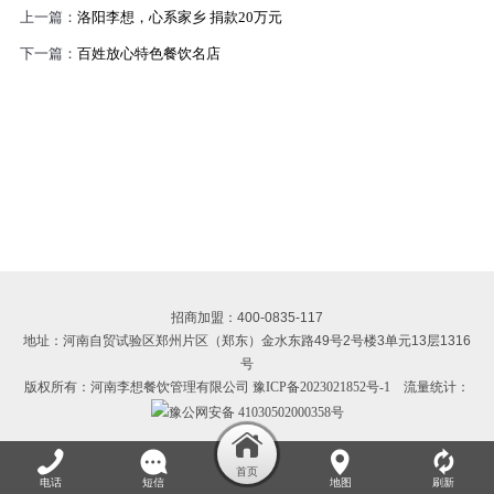
上一篇：
洛阳李想，心系家乡 捐款20万元
下一篇：
百姓放心特色餐饮名店
招商加盟：400-0835-117
地址：河南自贸试验区郑州片区（郑东）金水东路49号2号楼3单元13层1316
号
版权所有：河南李想餐饮管理有限公司
豫ICP备2023021852号-1
流量统计：
豫公网安备 41030502000358号
电话
短信
地图
刷新