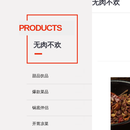
无肉不欢
PRODUCTS
无肉不欢
甜品饮品
爆款菜品
锅底伴侣
开胃凉菜